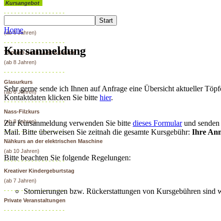
Kursangebot
- - - - - - - - - - - - - - - - - -
Töpfern – Schnupperkurs
Home
(ab 6 Jahren)
- - - - - - - - - - - - - - - - - -
Kursanmeldung
Töpfern nach Lust & Laune
(ab 8 Jahren)
- - - - - - - - - - - - - - - - - -
Glasurkurs
Sehr gerne sende ich Ihnen auf Anfrage eine Übersicht aktueller Töpf
(ab 6 Jahren)
Kontaktdaten klicken Sie bitte
hier
.
- - - - - - - - - - - - - - - - - -
Nass-Filzkurs
(ab 8 Jahren)
Zur Kursanmeldung verwenden Sie bitte
dieses Formular
und senden 
Mail. Bitte überweisen Sie zeitnah die gesamte Kursgebühr:
Ihre Anm
- - - - - - - - - - - - - - - - - -
Nähkurs an der elektrischen Maschine
(ab 10 Jahren)
Bitte beachten Sie folgende Regelungen:
- - - - - - - - - - - - - - - - - -
Kreativer Kindergeburtstag
(ab 7 Jahren)
Stornierungen bzw. Rückerstattungen von Kursgebühren sind w
- - - - - - - - - - - - - - - - - -
Private Veranstaltungen
- - - - - - - - - - - - - - - - - -