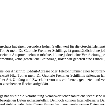
nschutz hat einen besonders hohen Stellenwert für die Geschäftsleitun
z, Ton & mehr Dr. Gabriele Fremmer-Schillings ist grundsätzlich ohne 
tseite in Anspruch nehmen möchte, könnte jedoch eine Verarbeitung pe
arbeitung keine gesetzliche Grundlage, holen wir generell eine Einwilli
, der Anschrift, E-Mail-Adresse oder Telefonnummer einer betroffenen
statt Filz, Ton & mehr Dr. Gabriele Fremmer-Schillings geltenden la
über Art, Umfang und Zweck der von uns erhobenen, genutzten und ve
en zustehenden Rechte aufgeklärt.
gs hat als für die Verarbeitung Verantwortlicher zahlreiche technisch
nenbezogenen Daten sicherzustellen. Dennoch können Internetbasierte D
nd steht es jeder betroffenen Person frei, personenbezogene Daten auch