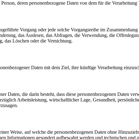
liche Person, deren personenbezogene Daten von dem für die Verarbeitung
en ausgeführte Vorgang oder jede solche Vorgangsreihe im Zusammenhang
nderung, das Auslesen, das Abfragen, die Verwendung, die Offenlegun
g, das Löschen oder die Vernichtung.
sonenbezogener Daten mit dem Ziel, ihre künftige Verarbeitung einzus
gener Daten, die darin besteht, dass diese personenbezogenen Daten ve
üglich Arbeitsleistung, wirtschaftlicher Lage, Gesundheit, persönlicher
rzusagen.
einer Weise, auf welche die personenbezogenen Daten ohne Hinzuziehun
chen Informationen gesondert aufbewahrt werden und technischen und o