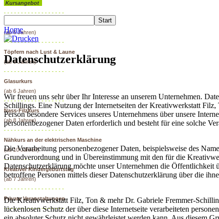
Kursangebot
- - - - - - - - - - - - - - - - - -
Töpfern – Schnupperkurs
Home
(ab 6 Jahren)
- - - - - - - - - - - - - - - - - -
Töpfern nach Lust & Laune
Datenschutzerklärung
(ab 8 Jahren)
- - - - - - - - - - - - - - - - - -
Glasurkurs
(ab 6 Jahren)
Wir freuen uns sehr über Ihr Interesse an unserem Unternehmen. Date
- - - - - - - - - - - - - - - - - -
Schillings. Eine Nutzung der Internetseiten der Kreativwerkstatt Fil
Nass-Filzkurs
Person besondere Services unseres Unternehmens über unsere Interne
(ab 8 Jahren)
personenbezogener Daten erforderlich und besteht für eine solche Ver
- - - - - - - - - - - - - - - - - -
Nähkurs an der elektrischen Maschine
Die Verarbeitung personenbezogener Daten, beispielsweise des Namens
(ab 10 Jahren)
Grundverordnung und in Übereinstimmung mit den für die Kreativwerk
- - - - - - - - - - - - - - - - - -
Datenschutzerklärung möchte unser Unternehmen die Öffentlichkeit 
Kreativer Kindergeburtstag
betroffene Personen mittels dieser Datenschutzerklärung über die ihn
(ab 7 Jahren)
- - - - - - - - - - - - - - - - - -
Private Veranstaltungen
Die Kreativwerkstatt Filz, Ton & mehr Dr. Gabriele Fremmer-Schillin
lückenlosen Schutz der über diese Internetseite verarbeiteten perso
- - - - - - - - - - - - - - - - - -
ein absoluter Schutz nicht gewährleistet werden kann. Aus diesem Gru