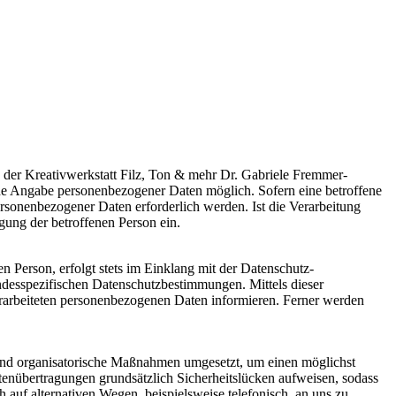
g der Kreativwerkstatt Filz, Ton & mehr Dr. Gabriele Fremmer-
jede Angabe personenbezogener Daten möglich. Sofern eine betroffene
rsonenbezogener Daten erforderlich werden. Ist die Verarbeitung
gung der betroffenen Person ein.
 Person, erfolgt stets im Einklang mit der Datenschutz-
ndesspezifischen Datenschutzbestimmungen. Mittels dieser
rarbeiteten personenbezogenen Daten informieren. Ferner werden
e und organisatorische Maßnahmen umgesetzt, um einen möglichst
atenübertragungen grundsätzlich Sicherheitslücken aufweisen, sodass
 auf alternativen Wegen, beispielsweise telefonisch, an uns zu