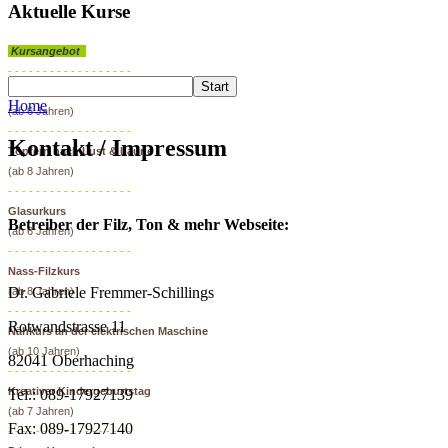
Aktuelle Kurse
Kursangebot
- - - - - - - - - - - - - - - - - -
Töpfern – Schnupperkurs
Home
(ab 6 Jahren)
- - - - - - - - - - - - - - - - - -
Kontakt / Impressum
Töpfern nach Lust & Laune
(ab 8 Jahren)
- - - - - - - - - - - - - - - - - -
Glasurkurs
Betreiber der Filz, Ton & mehr Webseite:
(ab 6 Jahren)
- - - - - - - - - - - - - - - - - -
Nass-Filzkurs
Dr. Gabriele Fremmer-Schillings
(ab 8 Jahren)
- - - - - - - - - - - - - - - - - -
Rotwandstrasse 11
Nähkurs an der elektrischen Maschine
(ab 10 Jahren)
82041 Oberhaching
- - - - - - - - - - - - - - - - - -
Kreativer Kindergeburtstag
Tel.: 089-17927139
(ab 7 Jahren)
Fax: 089-17927140
- - - - - - - - - - - - - - - - - -